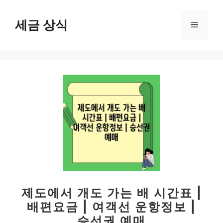
컨
텐
세금 상식
메
츠
로
뉴
건
너
뛰
기
제도에서 개도 가는 배 시간표 |
배편요금 | 여객선 운항정보 |
승선권 예매