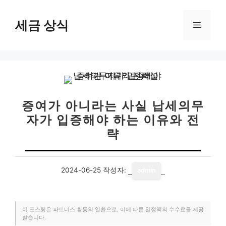
컨
텐
세금 상식
메
츠
로
뉴
건
너
뛰
기
증여가 아니라는 사실 납세의무
자가 입증해야 하는 이유와 전
략
2024-06-25
작성자:
admin
이 포스팅은 파트너스 활동의 일환으로, 이에 따른 일정액의 수수료를 제공
받습니다.