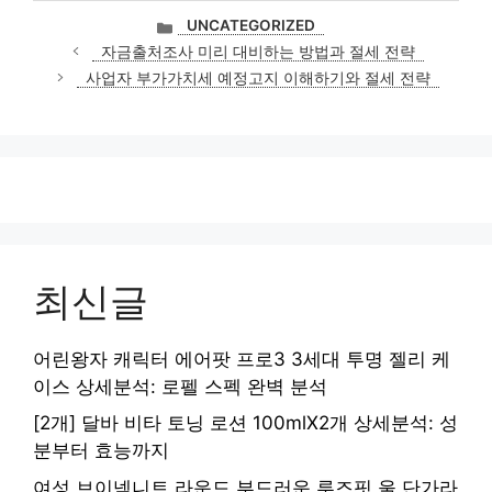
카
UNCATEGORIZED
테
자금출처조사 미리 대비하는 방법과 절세 전략
고
사업자 부가가치세 예정고지 이해하기와 절세 전략
리
최신글
어린왕자 캐릭터 에어팟 프로3 3세대 투명 젤리 케
이스 상세분석: 로펠 스펙 완벽 분석
[2개] 달바 비타 토닝 로션 100mlX2개 상세분석: 성
분부터 효능까지
여성 브이넥니트 라운드 부드러운 루즈핏 울 단가라