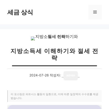
컨
텐
세금 상식
메
츠
로
뉴
건
너
뛰
기
지방소득세 이해하기와 절세 전
략
2024-07-26
작성자:
admin
이 포스팅은 파트너스 활동의 일환으로, 이에 따른 일정액의 수수료를 제공
받습니다.