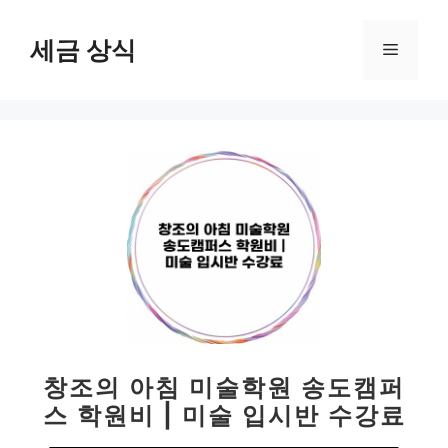
컨
텐
세금 상식
메
츠
로
뉴
건
너
뛰
기
창조의 아침 미술학원 송도캠퍼
스 학원비 | 미술 입시반 수강료