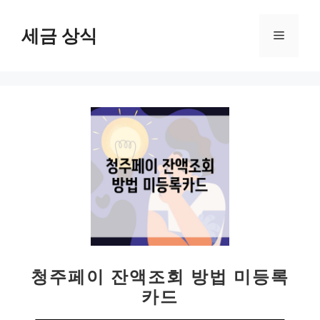
컨
텐
세금 상식
메
츠
로
뉴
건
너
뛰
기
청주페이 잔액조회 방법 미등록
카드