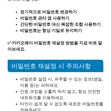
정기적으로 비밀번호 변경하기
비밀번호 관리 앱 사용하기
간단한 비밀번호 대신 복잡한 조합 사용하기
비밀번호는 항상 기밀로 유지하기
✅
카카오페이 비밀번호 재설정 방법을 지금 바로 알
아보세요.
비밀번호 재설정 시 주의사항
비밀번호 설정 시, 유추할 수 있는 정보(생일,
이름 등)는 피하세요.
인증 과정을 소홀히 하지 말고, 항상 안전한
네트워크를 이용하세요.
타인이 쉽게 알 수 없도록 새로운 비밀번호를
정해주세요.