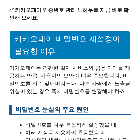
✅
카카오페이 인증번호 관리 노하우를 지금 바로 확
인해 보세요.
카카오페이 비밀번호 재설정이
필요한 이유
카카오페이는 간편한 결제 서비스와 금융 거래를 제
공하는 만큼, 사용자의 보안이 매우 중요합니다. 비
밀번호를 자주 잊어버리거나, 다른 사람에게 노출될
위험이 있는 경우 즉시 비밀번호를 변경해야 하죠.
비밀번호 분실의 주요 원인
비밀번호를 너무 복잡하게 설정했을 때
여러 계정을 사용하여 혼동했을 때