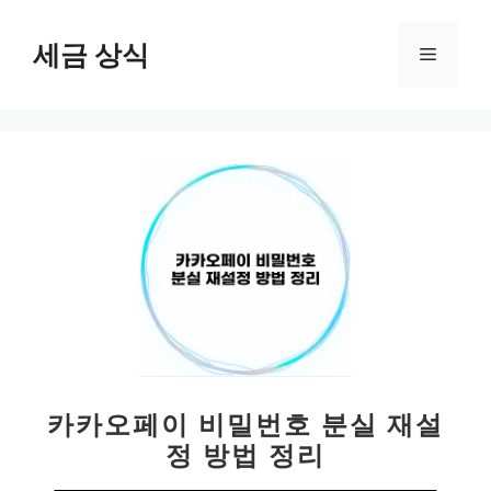
컨
텐
세금 상식
메
츠
로
뉴
건
너
뛰
기
카카오페이 비밀번호 분실 재설
정 방법 정리