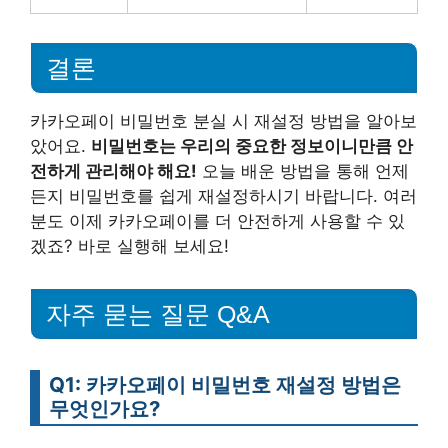
결론
카카오페이 비밀번호 분실 시 재설정 방법을 알아보
았어요.
비밀번호는 우리의 중요한 정보이니만큼 안
전하게 관리해야 해요!
오늘 배운 방법을 통해 언제
든지 비밀번호를 쉽게 재설정하시기 바랍니다. 여러
분도 이제 카카오페이를 더 안전하게 사용할 수 있
겠죠? 바로 실행해 보세요!
자주 묻는 질문 Q&A
Q1: 카카오페이 비밀번호 재설정 방법은
무엇인가요?