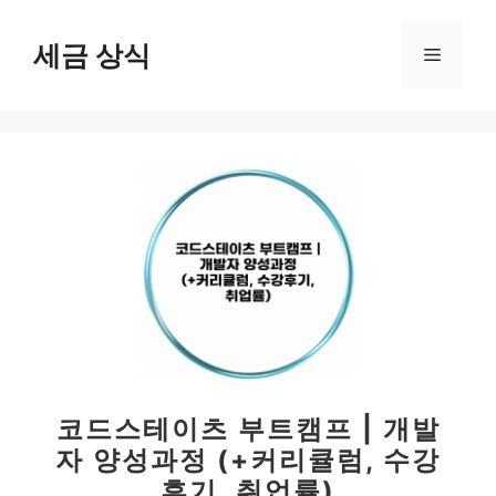
컨
텐
세금 상식
메
츠
로
뉴
건
너
뛰
기
코드스테이츠 부트캠프 | 개발
자 양성과정 (+커리큘럼, 수강
후기, 취업률)