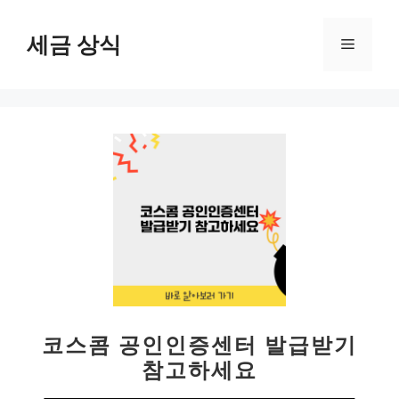
컨
텐
세금 상식
메
츠
로
뉴
건
너
뛰
기
코스콤 공인인증센터 발급받기
참고하세요