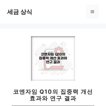
컨
텐
세금 상식
메
츠
로
뉴
건
너
뛰
기
코엔자임 Q10의 집중력 개선
효과와 연구 결과