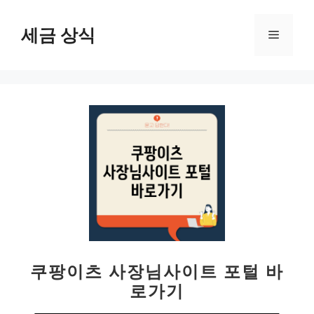
컨
텐
세금 상식
메
츠
로
뉴
건
너
뛰
기
쿠팡이츠 사장님사이트 포털 바
로가기