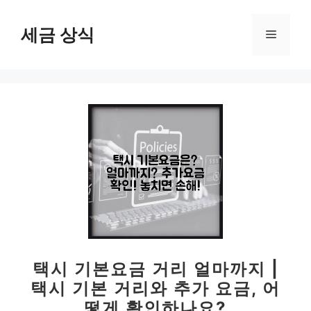
컨
텐
세금 상식
메
츠
로
뉴
건
너
뛰
기
택시 기본요금 거리 얼마까지 |
택시 기본 거리와 추가 요금, 어
떻게 확인하나요?