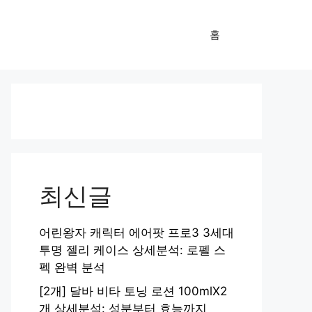
홈
최신글
어린왕자 캐릭터 에어팟 프로3 3세대
투명 젤리 케이스 상세분석: 로펠 스
펙 완벽 분석
[2개] 달바 비타 토닝 로션 100mlX2
개 상세분석: 성분부터 효능까지