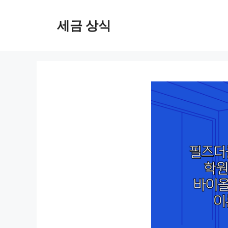
컨
텐
세금 상식
츠
로
건
너
뛰
기