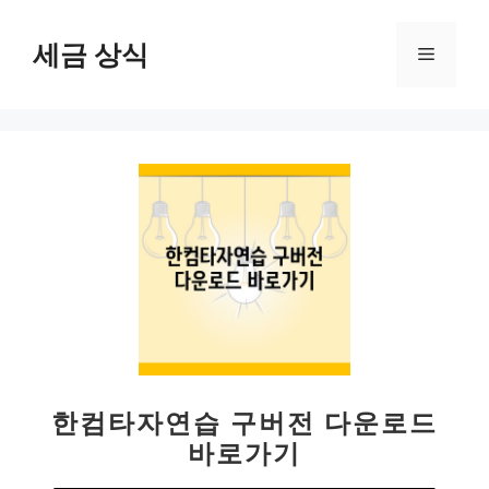
컨
텐
세금 상식
메
츠
로
뉴
건
너
뛰
기
한컴타자연습 구버전 다운로드
바로가기