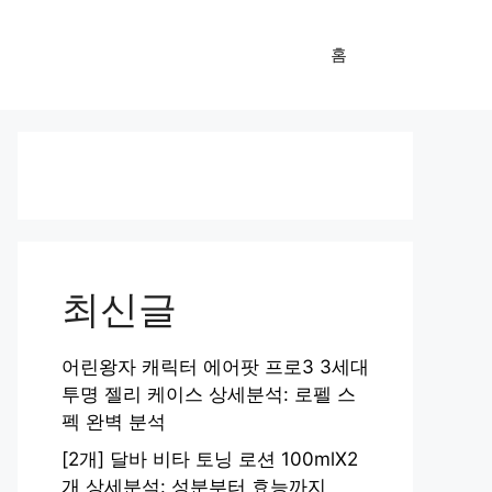
홈
최신글
어린왕자 캐릭터 에어팟 프로3 3세대
투명 젤리 케이스 상세분석: 로펠 스
펙 완벽 분석
[2개] 달바 비타 토닝 로션 100mlX2
개 상세분석: 성분부터 효능까지