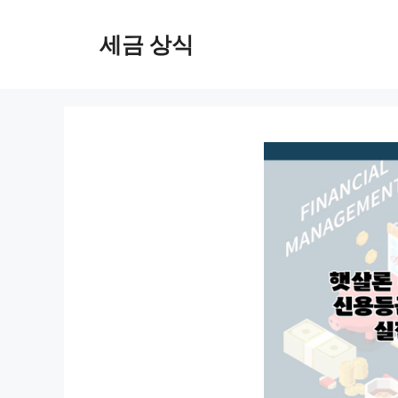
컨
텐
세금 상식
츠
로
건
너
뛰
기