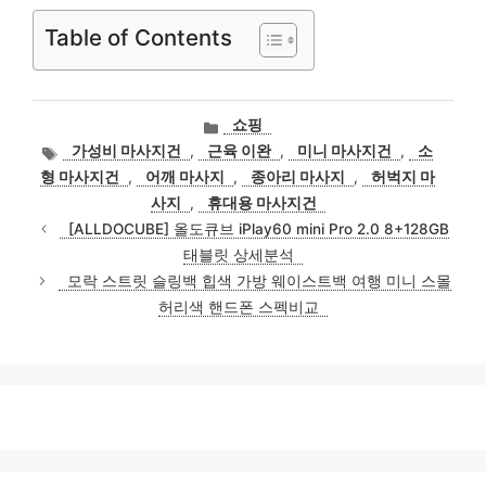
Table of Contents
카
쇼핑
테
태
가성비 마사지건
,
근육 이완
,
미니 마사지건
,
소
고
그
형 마사지건
,
어깨 마사지
,
종아리 마사지
,
허벅지 마
리
사지
,
휴대용 마사지건
[ALLDOCUBE] 올도큐브 iPlay60 mini Pro 2.0 8+128GB
태블릿 상세분석
모락 스트릿 슬링백 힙색 가방 웨이스트백 여행 미니 스몰
허리색 핸드폰 스펙비교