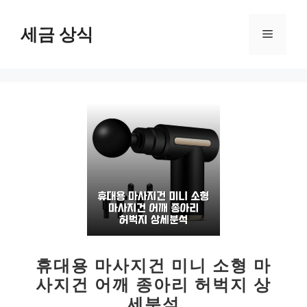
컨
텐
세금 상식
메
츠
로
뉴
건
너
뛰
기
휴대용 마사지건 미니 소형 마
사지건 어깨 종아리 허벅지 상
세분석