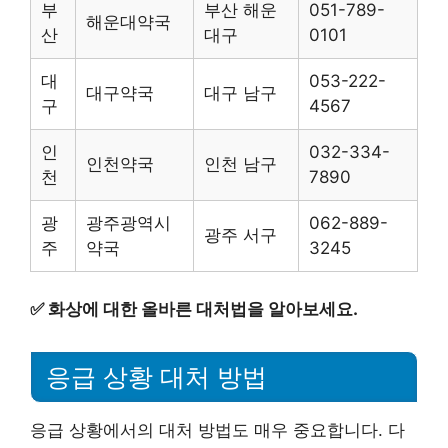
부
부산 해운
051-789-
해운대약국
산
대구
0101
대
053-222-
대구약국
대구 남구
구
4567
인
032-334-
인천약국
인천 남구
천
7890
광
광주광역시
062-889-
광주 서구
주
약국
3245
✅
화상에 대한 올바른 대처법을 알아보세요.
응급 상황 대처 방법
응급 상황에서의 대처 방법도 매우 중요합니다. 다