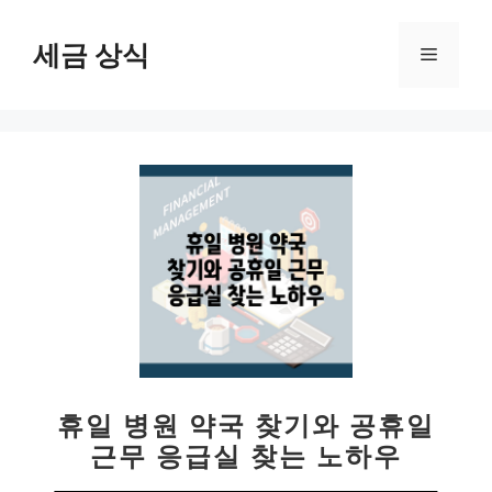
컨
텐
세금 상식
메
츠
로
뉴
건
너
뛰
기
휴일 병원 약국 찾기와 공휴일
근무 응급실 찾는 노하우