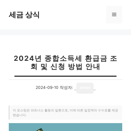
컨
텐
세금 상식
메
츠
로
뉴
건
너
뛰
기
2024년 종합소득세 환급금 조
회 및 신청 방법 안내
2024-09-10
작성자:
admin
이 포스팅은 파트너스 활동의 일환으로, 이에 따른 일정액의 수수료를 제공
받습니다.