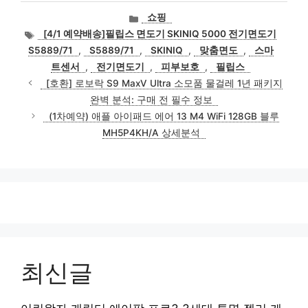
카
쇼핑
테
태
[4/1 예약배송]필립스 면도기 SKINIQ 5000 전기면도기
고
그
S5889/71
,
S5889/71
,
SKINIQ
,
맞춤면도
,
스마
리
트센서
,
전기면도기
,
피부보호
,
필립스
[호환] 로보락 S9 MaxV Ultra 소모품 물걸레 1년 패키지
완벽 분석: 구매 전 필수 정보
(1차예약) 애플 아이패드 에어 13 M4 WiFi 128GB 블루
MH5P4KH/A 상세분석
최신글