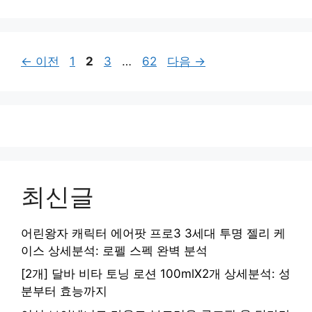
페
페
페
페
←
이전
1
2
3
…
62
다음
→
이
이
이
이
지
지
지
지
최신글
어린왕자 캐릭터 에어팟 프로3 3세대 투명 젤리 케
이스 상세분석: 로펠 스펙 완벽 분석
[2개] 달바 비타 토닝 로션 100mlX2개 상세분석: 성
분부터 효능까지