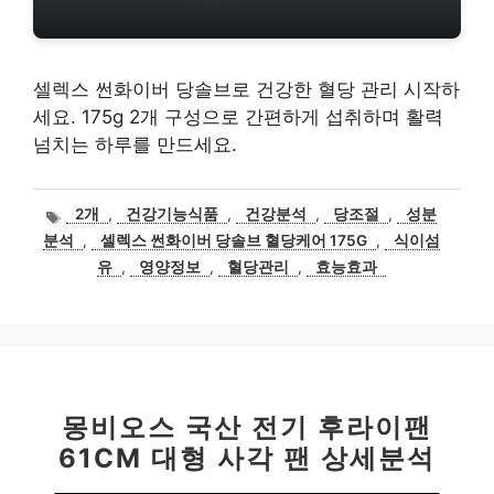
셀렉스 썬화이버 당솔브로 건강한 혈당 관리 시작하
세요. 175g 2개 구성으로 간편하게 섭취하며 활력
넘치는 하루를 만드세요.
태
2개
,
건강기능식품
,
건강분석
,
당조절
,
성분
그
분석
,
셀렉스 썬화이버 당솔브 혈당케어 175G
,
식이섬
유
,
영양정보
,
혈당관리
,
효능효과
몽비오스 국산 전기 후라이팬
61CM 대형 사각 팬 상세분석