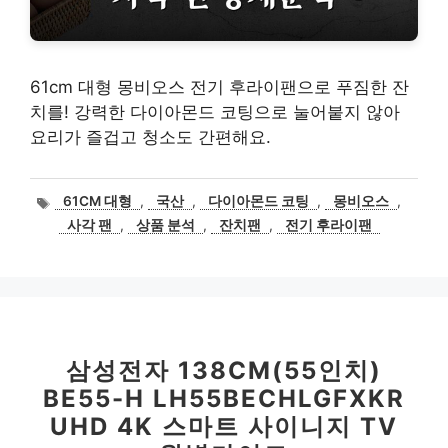
61cm 대형 몽비오스 전기 후라이팬으로 푸짐한 잔
치를! 강력한 다이아몬드 코팅으로 눌어붙지 않아
요리가 즐겁고 청소도 간편해요.
태
61CM 대형
,
국산
,
다이아몬드 코팅
,
몽비오스
,
그
사각 팬
,
상품 분석
,
잔치팬
,
전기 후라이팬
삼성전자 138CM(55인치)
BE55-H LH55BECHLGFXKR
UHD 4K 스마트 사이니지 TV