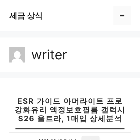
컨
텐
세금 상식
메
츠
로
뉴
건
너
writer
뛰
기
ESR 가이드 아머라이트 프로
강화유리 액정보호필름 갤럭시
S26 울트라, 1매입 상세분석