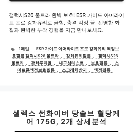
갤럭시S26 울트라 완벽 보호! ESR 가이드 아머라이
트 프로 강화유리로 긁힘, 충격 걱정 끝. 선명한 화
질과 완벽한 부착 경험을 지금 만나보세요.
태
1매입
,
ESR 가이드 아머라이트 프로 강화유리 액정보
그
호필름 갤럭시S26 울트라
,
강화유리필름
,
갤럭시S26
울트라
,
광학투과율
,
내구성테스트
,
보호필름
,
스
마트폰액정보호필름
,
스크래치방지
,
액정필름
셀렉스 썬화이버 당솔브 혈당케
어 175G, 2개 상세분석