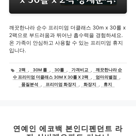
깨끗한나라 순수 프리미엄 더클래스 30m x 30롤 x
2팩으로 부드러움과 뛰어난 흡수력을 경험하세요.
온 가족이 안심하고 사용할 수 있는 프리미엄 휴지
입니다.
태
2팩
,
30M 롤
,
30롤
,
가격비교
,
깨끗한나라 순
그
수 프리미엄 더클래스 30M X 30롤 X 2팩
,
엄마의별점
,
품질분석
,
프리미엄 화장지
,
화장지
,
휴지
연예인 에코백 본인디펜던트 라