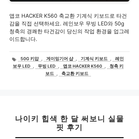
앱코 HACKER K560 축교환 기계식 키보드로 타건
감을 직접 선택하세요. 레인보우 무빙 LED와 50g
청축의 경쾌한 타건감이 당신의 작업 환경을 업그레
이드합니다.
태
50G 키압
,
게이밍기어 샵
,
기계식 키보드
,
레인
그
보우 LED
,
무빙 LED
,
앱코 HACKER K560
,
청축 키
보드
,
축교환 키보드
나이키 힙색 한 달 써보니 실물
핏 후기