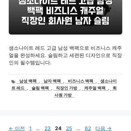
샘소나이트 레드 고급 남성 백팩으로 비즈니스 캐주
얼을 완성하세요. 슬림하고 세련된 디자인으로 직장
인의 필수템입니다.
태
남성 백팩
,
남자 백팩
,
비즈니스 백팩
,
샘소나이
그
트 레드
,
슬림 백팩
,
직장인 가방
,
캐주얼 백팩
,
회
사원 가방
페
페
페
페
페
←
이전
1
…
23
24
25
…
62
다음
→