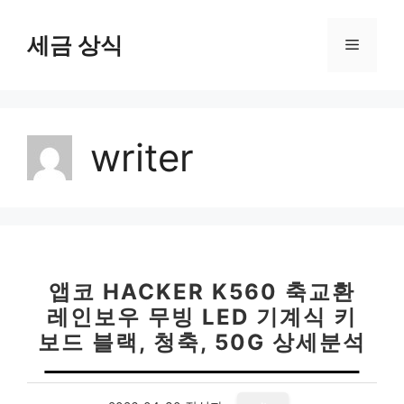
컨
텐
세금 상식
메
츠
로
뉴
건
너
writer
뛰
기
앱코 HACKER K560 축교환
레인보우 무빙 LED 기계식 키
보드 블랙, 청축, 50G 상세분석