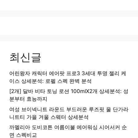
이
이
이
이
이
지
지
지
지
지
최신글
어린왕자 캐릭터 에어팟 프로3 3세대 투명 젤리 케
이스 상세분석: 로펠 스펙 완벽 분석
[2개] 달바 비타 토닝 로션 100mlX2개 상세분석: 성
분부터 효능까지
여성 브이넥니트 라운드 부드러운 루즈핏 울 단가라
니트티 가을 겨울 스웨터 상세분석
까멜리아 도비코튼 여름이불 에어워싱 시어서커 순
면 스펙비교