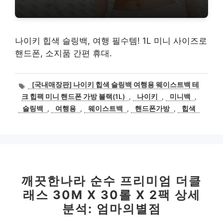
나이키 힙색 슬링백, 여행 필수템! 1L 미니 사이즈로
핸드폰, 소지품 간편 휴대.
태
[국내매장판] 나이키 힙색 슬링백 여행용 웨이스트백 테
그
크 힙팩 미니 핸드폰 가방 블랙(1L)
,
나이키
,
미니백
,
슬링백
,
여행용
,
웨이스트백
,
핸드폰가방
,
힙색
깨끗한나라 순수 프리미엄 더클
래스 30M X 30롤 X 2팩 상세
분석: 엄마의별점