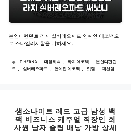
본인디펜던트 라지 실버레오파드 연예인 에코백으
로 스타일리시함을 더하세요.
태
T.HERNA
,
데일리백
,
라지 에코백
,
본인디펜던
그
트
,
실버레오파드
,
연예인 에코백
,
잇템
,
패션템
샘소나이트 레드 고급 남성 백
팩 비즈니스 캐주얼 직장인 회
사원 남자 슬림 배낭 가방 상세