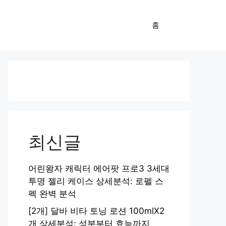
홈
최신글
어린왕자 캐릭터 에어팟 프로3 3세대
투명 젤리 케이스 상세분석: 로펠 스
펙 완벽 분석
[2개] 달바 비타 토닝 로션 100mlX2
개 상세분석: 성분부터 효능까지