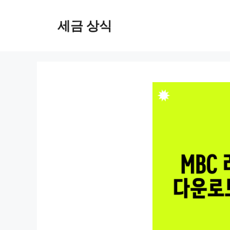
컨
텐
세금 상식
츠
로
건
너
뛰
기