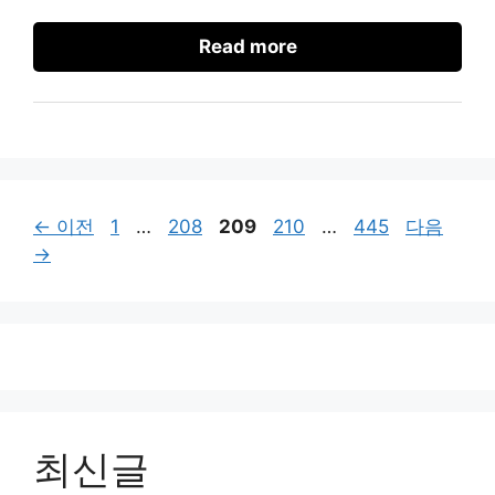
Read more
페
페
페
페
페
←
이전
1
…
208
209
210
…
445
다음
이
이
이
이
이
→
지
지
지
지
지
최신글