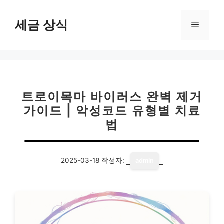
컨
텐
세금 상식
메
츠
로
뉴
건
너
뛰
기
트로이목마 바이러스 완벽 제거
가이드 | 악성코드 유형별 치료
법
2025-03-18
작성자:
admin