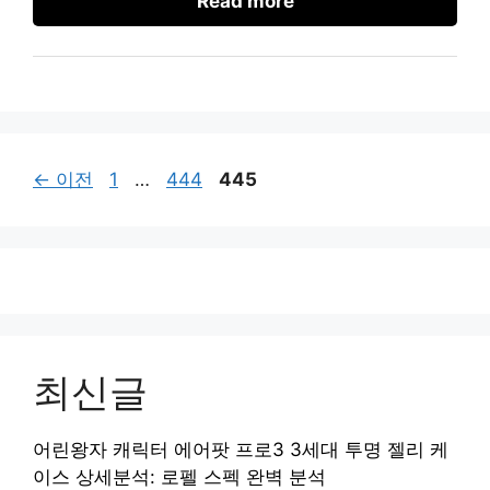
Read more
페
페
페
←
이전
1
…
444
445
이
이
이
지
지
지
최신글
어린왕자 캐릭터 에어팟 프로3 3세대 투명 젤리 케
이스 상세분석: 로펠 스펙 완벽 분석