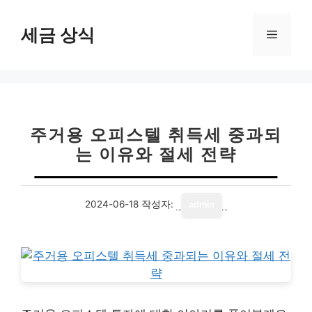
컨
텐
세금 상식
메
츠
로
뉴
건
너
뛰
기
주거용 오피스텔 취득세 중과되
는 이유와 절세 전략
2024-06-18
작성자:
admin