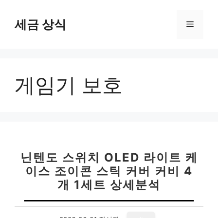
컨
텐
세금 상식
메
츠
로
뉴
건
너
게임기 보호
뛰
기
닌텐도 스위치 OLED 라이트 케
이스 조이콘 스틱 커버 커비 4
개 1세트 상세분석