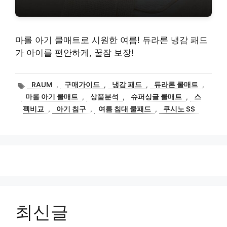
마롤 아기 쿨매트로 시원한 여름! 듀라론 냉감 패드
가 아이를 편안하게, 꿀잠 보장!
태
RAUM
,
구매가이드
,
냉감 패드
,
듀라론 쿨매트
,
그
마롤 아기 쿨매트
,
상품분석
,
슈퍼싱글 쿨매트
,
스
펙비교
,
아기 침구
,
여름 침대 쿨패드
,
쿠시노 SS
최신글