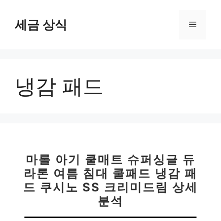
컨
텐
세금 상식
메
츠
로
뉴
건
너
냉감 패드
뛰
기
마롤 아기 쿨매트 슈퍼싱글 듀
라론 여름 침대 쿨패드 냉감 패
드 쿠시노 SS 크리미드림 상세
분석