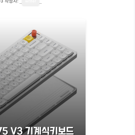
03
작성자:
writer