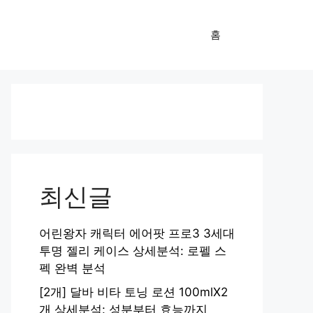
홈
최신글
어린왕자 캐릭터 에어팟 프로3 3세대
투명 젤리 케이스 상세분석: 로펠 스
펙 완벽 분석
[2개] 달바 비타 토닝 로션 100mlX2
개 상세분석: 성분부터 효능까지