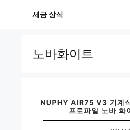
컨
텐
세금 상식
츠
로
건
너
뛰
노바화이트
기
NUPHY AIR75 V3 
프로파일 노바 화