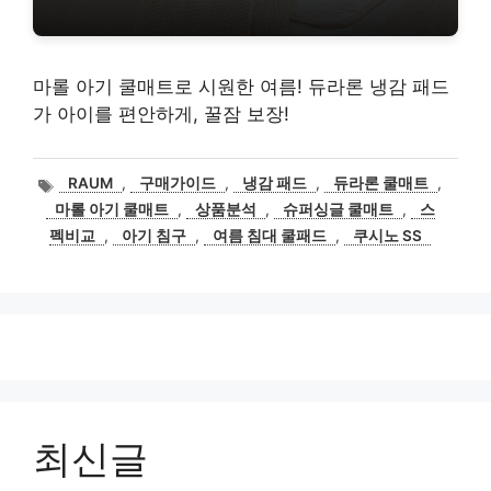
마롤 아기 쿨매트로 시원한 여름! 듀라론 냉감 패드
가 아이를 편안하게, 꿀잠 보장!
태
RAUM
,
구매가이드
,
냉감 패드
,
듀라론 쿨매트
,
그
마롤 아기 쿨매트
,
상품분석
,
슈퍼싱글 쿨매트
,
스
펙비교
,
아기 침구
,
여름 침대 쿨패드
,
쿠시노 SS
최신글