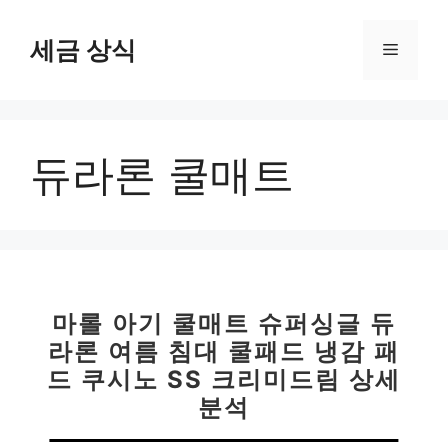
컨
텐
세금 상식
메
츠
로
뉴
건
너
듀라론 쿨매트
뛰
기
마롤 아기 쿨매트 슈퍼싱글 듀
라론 여름 침대 쿨패드 냉감 패
드 쿠시노 SS 크리미드림 상세
분석