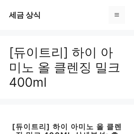
컨
텐
세금 상식
메
츠
로
뉴
건
너
[듀이트리] 하이 아
뛰
기
미노 올 클렌징 밀크
400ml
[듀이트리] 하이 아미노 올 클렌