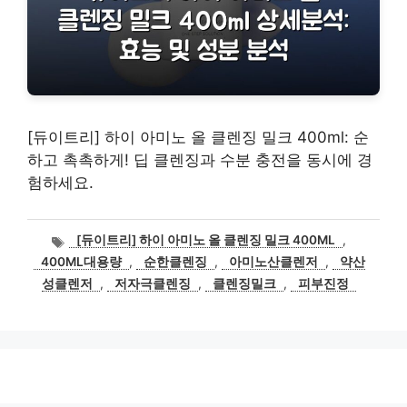
[듀이트리] 하이 아미노 올 클렌징 밀크 400ml: 순
하고 촉촉하게! 딥 클렌징과 수분 충전을 동시에 경
험하세요.
태
[듀이트리] 하이 아미노 올 클렌징 밀크 400ML
,
그
400ML대용량
,
순한클렌징
,
아미노산클렌저
,
약산
성클렌저
,
저자극클렌징
,
클렌징밀크
,
피부진정