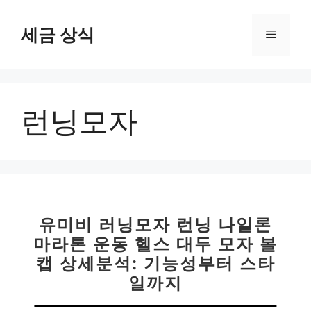
컨
텐
세금 상식
메
츠
로
뉴
건
너
런닝모자
뛰
기
유미비 러닝모자 런닝 나일론
마라톤 운동 헬스 대두 모자 볼
캡 상세분석: 기능성부터 스타
일까지