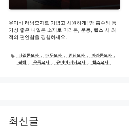
유미비 러닝모자로 가볍고 시원하게! 땀 흡수와 통
기성 좋은 나일론 소재로 마라톤, 운동, 헬스 시 최
적의 편안함을 경험하세요.
태
나일론모자
,
대두모자
,
런닝모자
,
마라톤모자
,
그
볼캡
,
운동모자
,
유미비 러닝모자
,
헬스모자
최신글