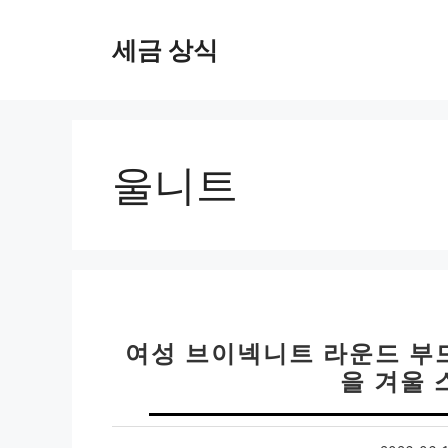
컨
텐
세금 상식
츠
로
건
너
뛰
울니트
기
여성 브이넥니트 라운드 부
을 겨울