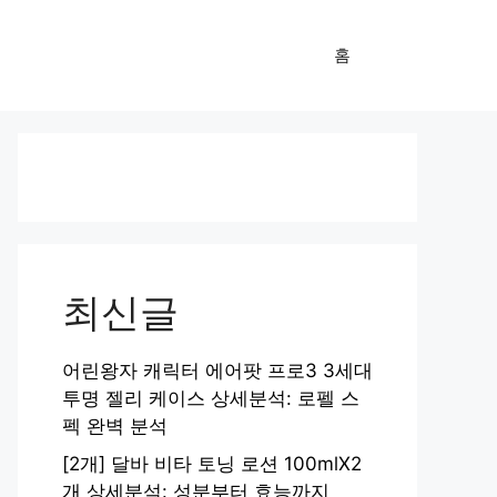
홈
최신글
어린왕자 캐릭터 에어팟 프로3 3세대
투명 젤리 케이스 상세분석: 로펠 스
펙 완벽 분석
[2개] 달바 비타 토닝 로션 100mlX2
개 상세분석: 성분부터 효능까지