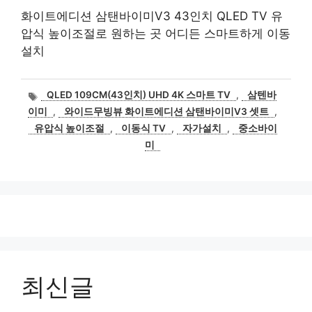
화이트에디션 삼탠바이미V3 43인치 QLED TV 유
압식 높이조절로 원하는 곳 어디든 스마트하게 이동
설치
태
QLED 109CM(43인치) UHD 4K 스마트 TV
,
삼텐바
그
이미
,
와이드무빙뷰 화이트에디션 삼탠바이미V3 셋트
,
유압식 높이조절
,
이동식 TV
,
자가설치
,
중소바이
미
최신글