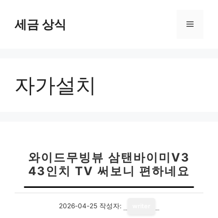
컨
텐
세금 상식
메
츠
로
뉴
건
너
자가설치
뛰
기
와이드무빙뷰 삼탠바이미V3
43인치 TV 써보니 편하네요
2026-04-25
작성자:
writer