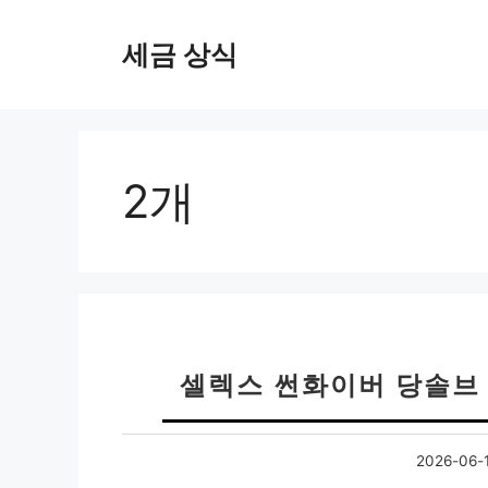
컨
텐
세금 상식
츠
로
건
너
뛰
2개
기
셀렉스 썬화이버 당솔브 
2026-06-