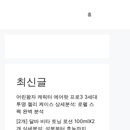
홈
최신글
어린왕자 캐릭터 에어팟 프로3 3세대
투명 젤리 케이스 상세분석: 로펠 스
펙 완벽 분석
[2개] 달바 비타 토닝 로션 100mlX2
개 상세분석: 성분부터 효능까지