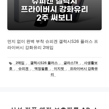
먼지 없이 완벽 부착 슈피겐 갤럭시S26 플러스 프
라이버시 강화유리 2매입
태
2매입
,
갤럭시S26 플러스
,
글라스TR
,
사생활보
그
호
,
슈피겐
,
액정필름
,
이지핏
,
프라이버시 강화유
리