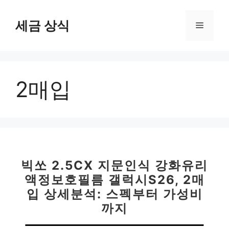
컨
텐
세금 상식
메
츠
로
뉴
건
너
2매입
뛰
기
빅쏘 2.5CX 지문인식 강화유리
액정보호필름 갤럭시S26, 2매
입 상세분석: 스펙부터 가성비
까지