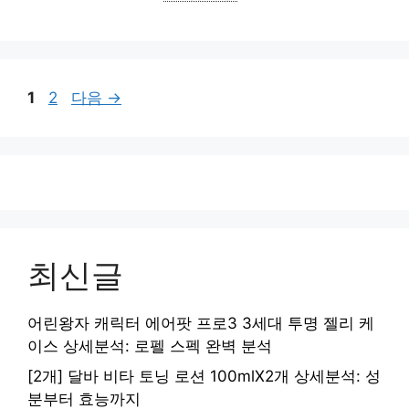
페
페
1
2
다음
→
이
이
지
지
최신글
어린왕자 캐릭터 에어팟 프로3 3세대 투명 젤리 케
이스 상세분석: 로펠 스펙 완벽 분석
[2개] 달바 비타 토닝 로션 100mlX2개 상세분석: 성
분부터 효능까지