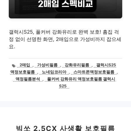
갤럭시S25, 풀커버 강화유리로 완벽 보호! 흠집 걱
정 없이 선명한 화면, 2매입으로 가성비까지 잡으세
요.
태
2매입
,
가성비필름
,
강화유리필름
,
갤럭시S25
그
액정보호필름
,
노네임코리아
,
스마트폰액정보호필름
,
액정필름분석
,
풀커버 강화유리 액정보호필름 갤럭시
S25
빅쏘 2.5CX 사생활 보호필름