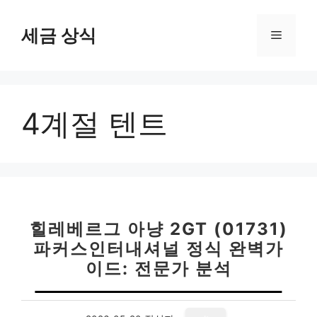
컨
텐
세금 상식
메
츠
로
뉴
건
너
4계절 텐트
뛰
기
힐레베르그 아냥 2GT (01731)
파커스인터내셔널 정식 완벽가
이드: 전문가 분석