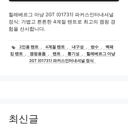
힐레베르그 아냥 2GT (01731) 파커스인터내셔널
정식: 가볍고 튼튼한 4계절 텐트로 최고의 캠핑 경
험을 선사합니다.
태
2인용 텐트
,
4계절 텐트
,
내구성
,
방수
,
백패
그
킹 텐트
,
캠핑용품
,
텐트
,
통기성
,
힐레베르그 아냥
2GT (01731) 파커스인터내셔널 정식
최신글