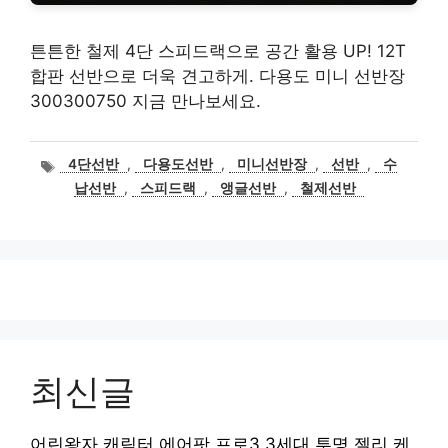
튼튼한 철제 4단 스피드랙으로 공간 활용 UP! 12T
합판 선반으로 더욱 견고하게. 다용도 미니 선반장
300300750 지금 만나보세요.
태
4단선반
,
다용도선반
,
미니선반장
,
선반
,
수
그
납선반
,
스피드랙
,
앵글선반
,
철제선반
최신글
어린왕자 캐릭터 에어팟 프로3 3세대 투명 젤리 케