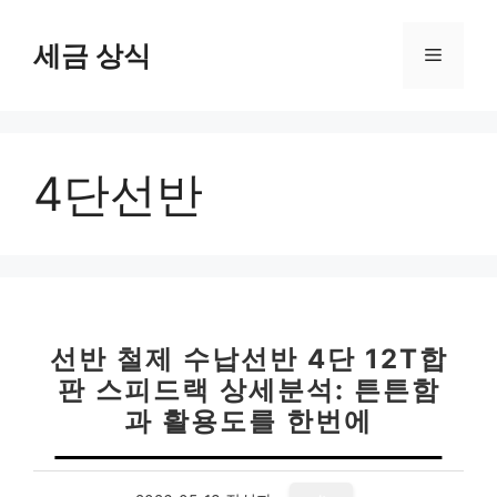
컨
텐
세금 상식
메
츠
로
뉴
건
너
4단선반
뛰
기
선반 철제 수납선반 4단 12T합
판 스피드랙 상세분석: 튼튼함
과 활용도를 한번에