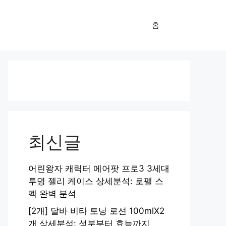
홈
최신글
어린왕자 캐릭터 에어팟 프로3 3세대
투명 젤리 케이스 상세분석: 로펠 스
펙 완벽 분석
[2개] 달바 비타 토닝 로션 100mlX2
개 상세분석: 성분부터 효능까지