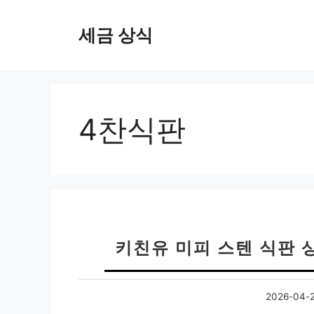
컨
텐
세금 상식
츠
로
건
너
뛰
4찬식판
기
키친유 미피 스텐 식판 
2026-04-