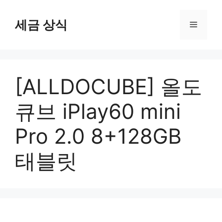
컨
텐
세금 상식
메
츠
로
뉴
건
너
[ALLDOCUBE] 올도
뛰
기
큐브 iPlay60 mini
Pro 2.0 8+128GB
태블릿