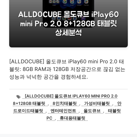
[ALLDOCUBE] 올도큐브 iPlay60 mini Pro 2.0 태
블릿: 8GB RAM과 128GB 저장공간으로 끊김 없는
성능과 넉넉한 공간을 경험하세요.
태
[ALLDOCUBE] 올도큐브 IPLAY60 MINI PRO 2.0
그
8+128GB 태블릿
,
8인치태블릿
,
가성비태블릿
,
안
드로이드태블릿
,
엔터테인먼트
,
올도큐브
,
태블릿
PC
,
휴대용태블릿