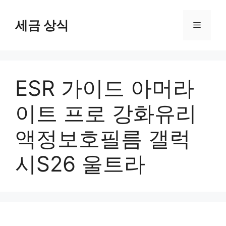
컨
텐
세금 상식
메
츠
로
뉴
건
너
ESR 가이드 아머라
뛰
기
이트 프로 강화유리
액정보호필름 갤럭
시S26 울트라