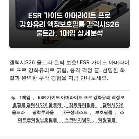
갤럭시S26 울트라 완벽 보호! ESR 가이드 아머라이
트 프로 강화유리로 긁힘, 충격 걱정 끝. 선명한 화
질과 완벽한 부착 경험을 지금 만나보세요.
태
1매입
,
ESR 가이드 아머라이트 프로 강화유리 액정보
그
호필름 갤럭시S26 울트라
,
강화유리필름
,
갤럭시S26
울트라
,
광학투과율
,
내구성테스트
,
보호필름
,
스
마트폰액정보호필름
,
스크래치방지
,
액정필름