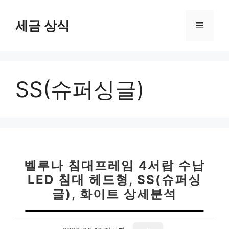
컨
텐
세금 상식
메
츠
로
뉴
건
너
SS(슈퍼싱글)
뛰
기
벨루나 침대프레임 4서랍 수납
LED 침대 헤드형, SS(슈퍼싱
글), 화이트 상세분석