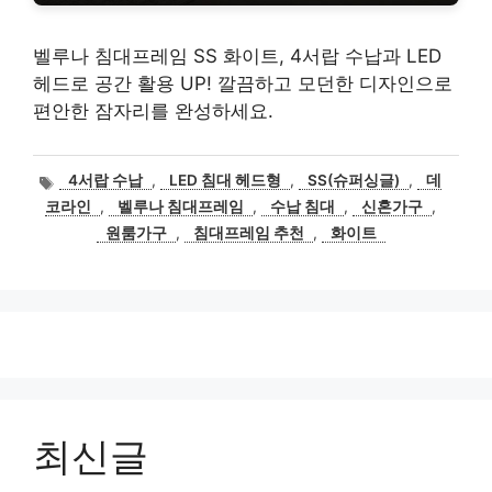
벨루나 침대프레임 SS 화이트, 4서랍 수납과 LED
헤드로 공간 활용 UP! 깔끔하고 모던한 디자인으로
편안한 잠자리를 완성하세요.
태
4서랍 수납
,
LED 침대 헤드형
,
SS(슈퍼싱글)
,
데
그
코라인
,
벨루나 침대프레임
,
수납 침대
,
신혼가구
,
원룸가구
,
침대프레임 추천
,
화이트
최신글