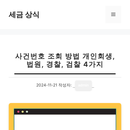
컨
텐
세금 상식
메
츠
로
뉴
건
너
뛰
기
사건번호 조회 방법 개인회생,
법원, 경찰, 검찰 4가지
2024-11-21
작성자:
admin