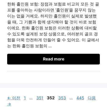
한화 홀인원 보험: 장점과 보험료 비교의 모든 것 골
프를 좋아하는 사람이라면 ‘홀인원’을 꿈꾸지 않는
이는 없을 거예요. 하지만 홀인원이 실제로 발생했
을 때, 그 기쁨과 함께 생각해야 할 것이 바로 보험
이에요. 한화 홀인원 보험은 이러한 상황에 대비할
수 있도록 설계된 보장 상품으로, 여러분의 골프 경
험을 더욱 안전하게 만들어 줄 수 있어요. 이 글에서
는 한화 홀인원 보험의 …
Read more
페
페
페
페
페
←
이전
1
…
351
352
353
…
445
다음
이
이
이
이
이
→