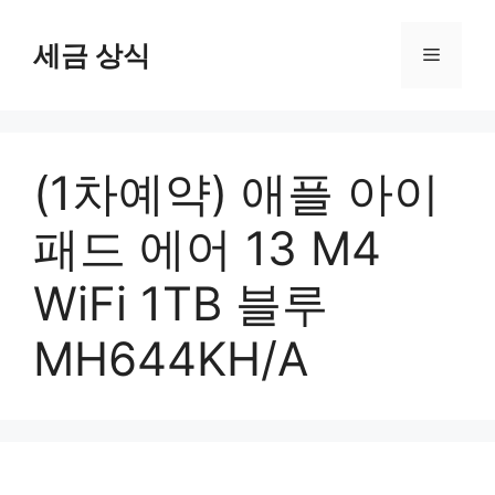
컨
텐
세금 상식
메
츠
로
뉴
건
너
(1차예약) 애플 아이
뛰
기
패드 에어 13 M4
WiFi 1TB 블루
MH644KH/A