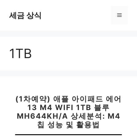
컨
텐
세금 상식
메
츠
로
뉴
건
너
1TB
뛰
기
(1차예약) 애플 아이패드 에어
13 M4 WIFI 1TB 블루
MH644KH/A 상세분석: M4
칩 성능 및 활용법