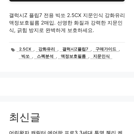
갤럭시Z 플립7 전용 빅쏘 2.5CX 지문인식 강화유리
액정보호필름 2매입. 선명한 화질과 강력한 지문인
식, 긁힘 방지로 완벽하게 보호하세요.
태
2.5CX
,
강화유리
,
갤럭시Z플립7
,
구매가이드
,
그
빅쏘
,
스펙분석
,
액정보호필름
,
지문인식
최신글
어린왕자 캐릭터 에어팟 프로3 3세대 투명 젤리 케