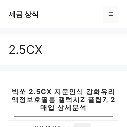
컨
텐
세금 상식
메
츠
로
뉴
건
너
2.5CX
뛰
기
빅쏘 2.5CX 지문인식 강화유리
액정보호필름 갤럭시Z 플립7, 2
매입 상세분석