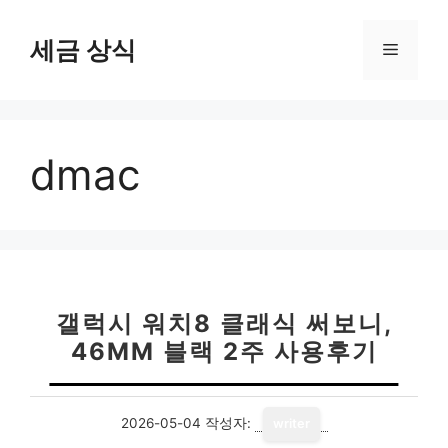
컨
텐
세금 상식
메
츠
로
뉴
건
너
dmac
뛰
기
갤럭시 워치8 클래식 써보니,
46MM 블랙 2주 사용후기
2026-05-04
작성자:
writer